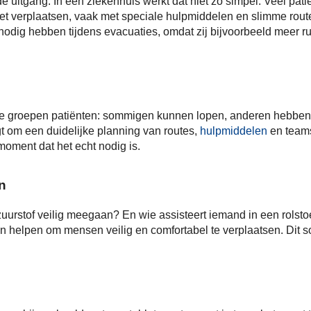
 uitgang. In een ziekenhuis werkt dat niet zo simpel. Veel pati
t verplaatsen, vaak met speciale hulpmiddelen en slimme route
 nodig hebben tijdens evacuaties, omdat zij bijvoorbeeld meer r
de groepen patiënten: sommigen kunnen lopen, anderen hebben 
gt om een duidelijke planning van routes,
hulpmiddelen
en teams
 moment dat het echt nodig is.
n
 zuurstof veilig meegaan? En wie assisteert iemand in een rolst
 helpen om mensen veilig en comfortabel te verplaatsen. Dit soo