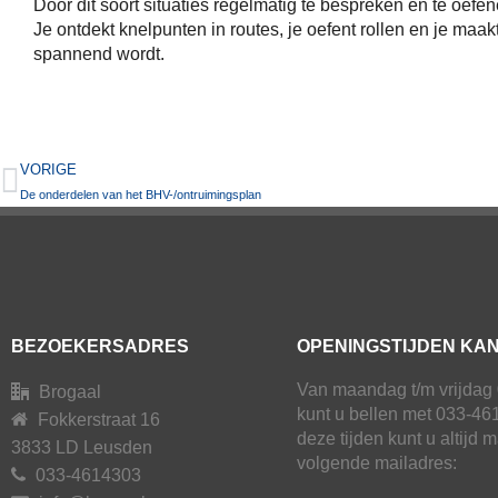
Door dit soort situaties regelmatig te bespreken en te oefe
Je ontdekt knelpunten in routes, je oefent rollen en je maakt
spannend wordt.
VORIGE
De onderdelen van het BHV-/ontruimingsplan
BEZOEKERSADRES
OPENINGSTIJDEN KA
Van maandag t/m vrijdag 
Brogaal
kunt u bellen met 033-46
Fokkerstraat 16
deze tijden kunt u altijd 
3833 LD Leusden
volgende mailadres:
033-4614303