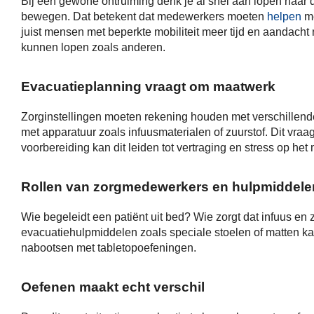
Bij een gewone ontruiming denk je al snel aan lopen naar de
bewegen. Dat betekent dat medewerkers moeten
helpen
me
juist mensen met beperkte mobiliteit meer tijd en aandacht
kunnen lopen zoals anderen.
Evacuatieplanning vraagt om maatwerk
Zorginstellingen moeten rekening houden met verschillen
met apparatuur zoals infuusmaterialen of zuurstof. Dit vraa
voorbereiding kan dit leiden tot vertraging en stress op het
Rollen van zorgmedewerkers en hulpmiddele
Wie begeleidt een patiënt uit bed? Wie zorgt dat infuus en
evacuatiehulpmiddelen zoals speciale stoelen of matten kan
nabootsen met tabletopoefeningen.
Oefenen maakt echt verschil