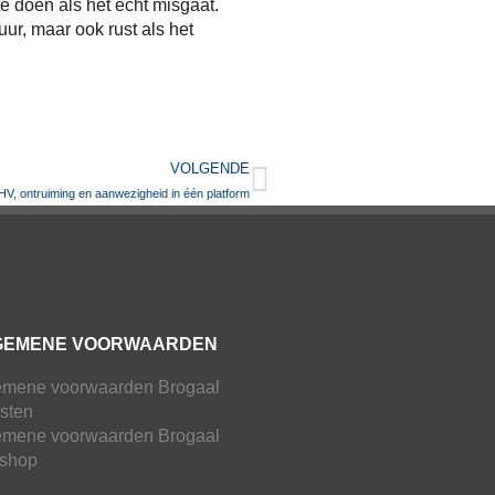
te doen als het écht misgaat.
uur, maar ook rust als het
VOLGENDE
, ontruiming en aanwezigheid in één platform
GEMENE VOORWAARDEN
emene voorwaarden Brogaal
sten
emene voorwaarden Brogaal
shop