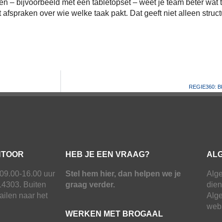
nen – bijvoorbeeld met een tabletopset – weet je team beter wat 
 afspraken over wie welke taak pakt. Dat geeft niet alleen struct
REGIE360: BHV
NTOOR
HEB JE EEN VRAAG?
AL
09.00-16.00 uur
Stel hem hier, dan helpen we je
Alg
14303. Buiten
graag verder.
dien
mailen naar het
Alg
web
WERKEN MET BROGAAL