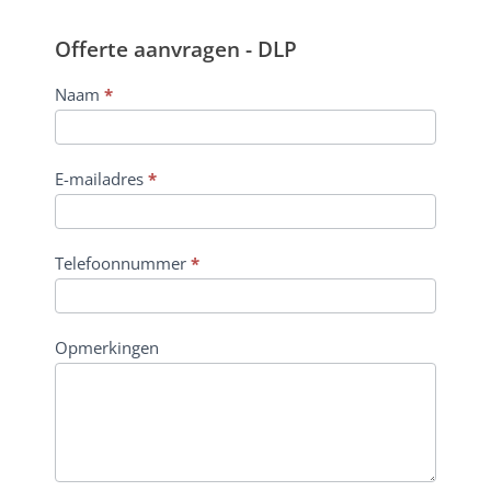
Offerte aanvragen - DLP
Offerte
Naam
*
aanvragen
-
DLP​
E-mailadres
*
Telefoonnummer
*
Opmerkingen