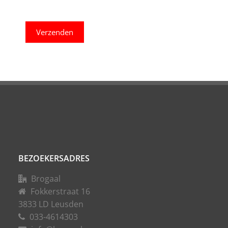
Verzenden
BEZOEKERSADRES
Brogaal
Fokkerstraat 16
3833 LD Leusden
033-4614303