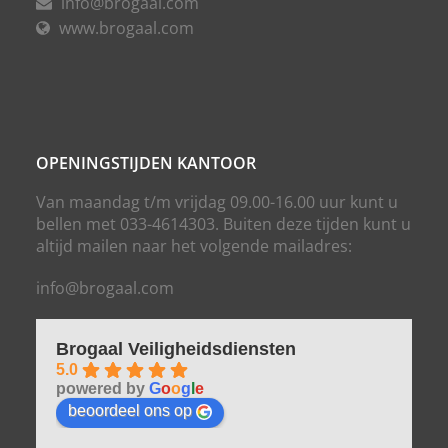
info@brogaal.com
www.brogaal.com
OPENINGSTIJDEN KANTOOR
Van maandag t/m vrijdag 09.00-16.00 uur kunt u
bellen met 033-4614303. Buiten deze tijden kunt u
altijd mailen naar het volgende mailadres:
info@brogaal.com
Brogaal Veiligheidsdiensten
5.0
powered by
G
o
o
g
l
e
beoordeel ons op