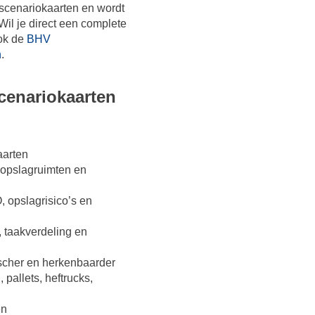
-scenariokaarten en wordt
l je direct een complete
ok de
BHV
n
.
cenariokaarten
aarten
 opslagruimten en
, opslagrisico’s en
, taakverdeling en
scher en herkenbaarder
 pallets, heftrucks,
en