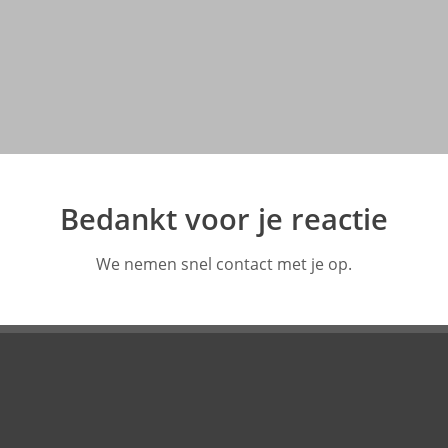
BHV
Bedankt voor je reactie
oefenbundels
We nemen snel contact met je op.
Klik hier